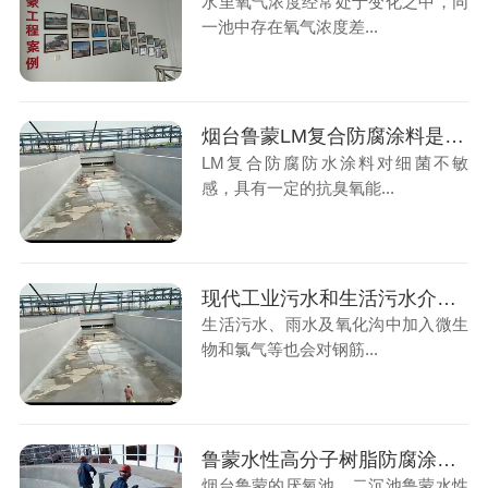
水里氧气浓度经常处于变化之中，同
一池中存在氧气浓度差...
烟台鲁蒙LM复合防腐涂料是污水厂防腐的好帮手
LM复合防腐防水涂料对细菌不敏
感，具有一定的抗臭氧能...
现代工业污水和生活污水介质对混凝土构筑物腐蚀的防护
生活污水、雨水及氧化沟中加入微生
物和氯气等也会对钢筋...
鲁蒙水性高分子树脂防腐涂料防腐防水涂料施工厌氧池、二沉池
烟台鲁蒙的厌氧池、二沉池鲁蒙水性