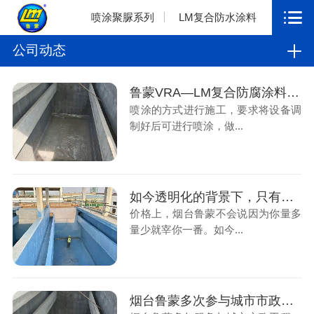
喷涂聚脲系列
LM复合防水涂料
公司动态
鲁蒙VRA—LM复合防腐涂料应用污水厂防腐工程
喷涂的方式进行施工，要求将设备调
制好后可进行喷涂，做...
如今透明化的背景下，只有真材实料才能长远
价格上，烟台鲁蒙不会说因为你量多
量少就宰你一番。如今...
烟台鲁蒙多次参与城市市政工程，解决污水厂防腐工程