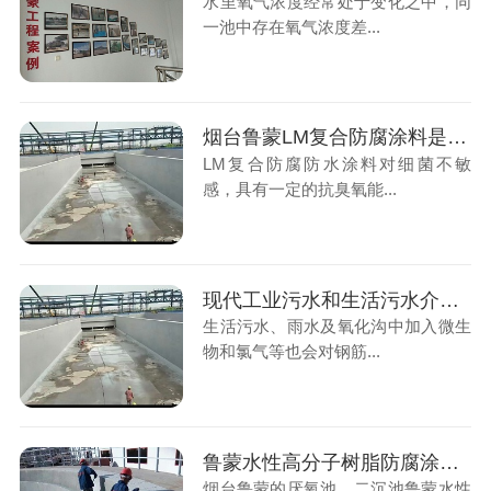
水里氧气浓度经常处于变化之中，同
一池中存在氧气浓度差...
烟台鲁蒙LM复合防腐涂料是污水厂防腐的好帮手
LM复合防腐防水涂料对细菌不敏
感，具有一定的抗臭氧能...
现代工业污水和生活污水介质对混凝土构筑物腐蚀的防护
生活污水、雨水及氧化沟中加入微生
物和氯气等也会对钢筋...
鲁蒙水性高分子树脂防腐涂料防腐防水涂料施工厌氧池、二沉池
烟台鲁蒙的厌氧池、二沉池鲁蒙水性