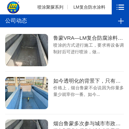
喷涂聚脲系列
LM复合防水涂料
公司动态
鲁蒙VRA—LM复合防腐涂料应用污水厂防腐工程
喷涂的方式进行施工，要求将设备调
制好后可进行喷涂，做...
如今透明化的背景下，只有真材实料才能长远
价格上，烟台鲁蒙不会说因为你量多
量少就宰你一番。如今...
烟台鲁蒙多次参与城市市政工程，解决污水厂防腐工程