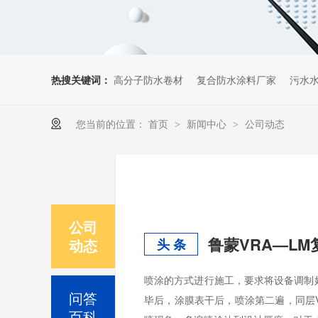
热搜关键词：
高分子防水卷材
复合防水涂料厂家
污水
您当前的位置：
首页
新闻中心
公司动态
>
>
公司
鲁蒙VRA—L
动态
头 条
喷涂的方式进行施工，要求将设备调制
问答
毕后，涂膜表干后，喷涂第二遍，同层V
百科