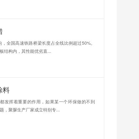
错
，全国高速铁路桥梁长度占全线比例超过50%。
结构内，其性能优劣直...
涂料
都发挥着重要的作用，如果某一个环保做的不到
，聚脲生产厂家成立特别专...