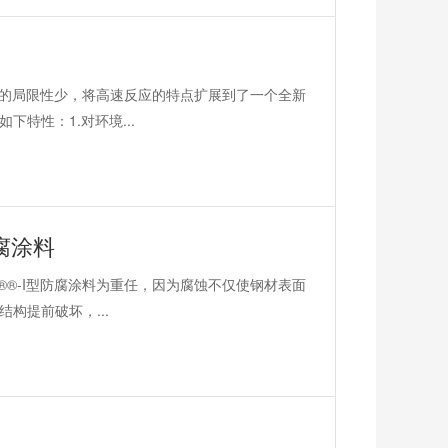
用的局限性少，将高速反应的特点扩展到了一个全新
特性：1.对环境...
防腐涂料
®®-I型防腐涂料为重任，因为腐蚀不仅使钢材表面
构提前破坏，...