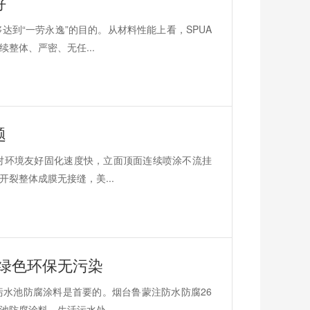
好
到“一劳永逸”的目的。从材料性能上看，SPUA
整体、严密、无任...
题
对环境友好固化速度快，立面顶面连续喷涂不流挂
裂整体成膜无接缝，美...
绿色环保无污染
水池防腐涂料是首要的。烟台鲁蒙注防水防腐26
防腐涂料。生活污水处...