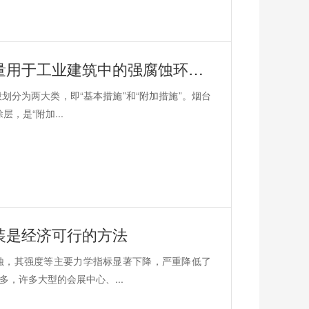
耐久性好、施工简单、价格适中，大量用于工业建筑中的强腐蚀环境的鲁蒙(LM)牌复合防腐防水涂料
分为两大类，即“基本措施”和“附加措施”。烟台
，是“附加...
装是经济可行的方法
蚀，其强度等主要力学指标显著下降，严重降低了
，许多大型的会展中心、...