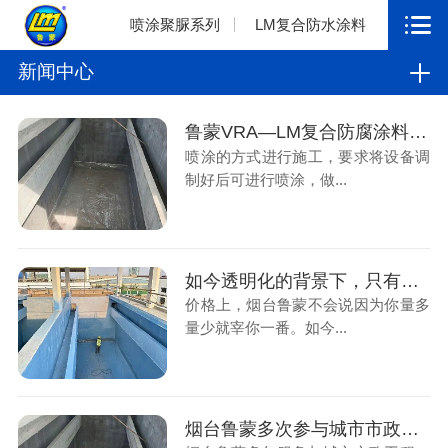
喷涂聚脲系列
LM复合防水涂料
新闻中心
鲁蒙VRA—LM复合防腐涂料应用污水厂防腐工程
喷涂的方式进行施工，要求将设备调
制好后可进行喷涂，做...
如今透明化的背景下，只有真材实料才能长远
价格上，烟台鲁蒙不会说因为你量多
量少就宰你一番。如今...
烟台鲁蒙多次参与城市市政工程，解决污水厂防腐工程