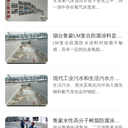
水里氧气浓度经常处于变化之中，同
一池中存在氧气浓度差...
烟台鲁蒙LM复合防腐涂料是污水厂防腐的好帮手
LM复合防腐防水涂料对细菌不敏
感，具有一定的抗臭氧能...
现代工业污水和生活污水介质对混凝土构筑物腐蚀的防护
生活污水、雨水及氧化沟中加入微生
物和氯气等也会对钢筋...
鲁蒙水性高分子树脂防腐涂料防腐防水涂料施工厌氧池、二沉池
烟台鲁蒙的厌氧池、二沉池鲁蒙水性