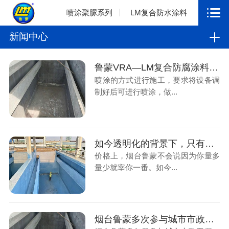
喷涂聚脲系列
LM复合防水涂料
新闻中心
鲁蒙VRA—LM复合防腐涂料应用污水厂防腐工程
喷涂的方式进行施工，要求将设备调
制好后可进行喷涂，做...
如今透明化的背景下，只有真材实料才能长远
价格上，烟台鲁蒙不会说因为你量多
量少就宰你一番。如今...
烟台鲁蒙多次参与城市市政工程，解决污水厂防腐工程