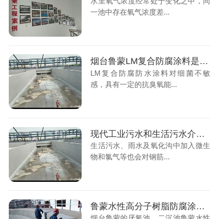
水里氧气浓度经常处于变化之中，同
一池中存在氧气浓度差...
烟台鲁蒙LM复合防腐涂料是污水厂防腐的好帮手
LM复合防腐防水涂料对细菌不敏
感，具有一定的抗臭氧能...
现代工业污水和生活污水介质对混凝土构筑物腐蚀的防护
生活污水、雨水及氧化沟中加入微生
物和氯气等也会对钢筋...
鲁蒙水性高分子树脂防腐涂料防腐防水涂料施工厌氧池、二沉池
烟台鲁蒙的厌氧池、二沉池鲁蒙水性