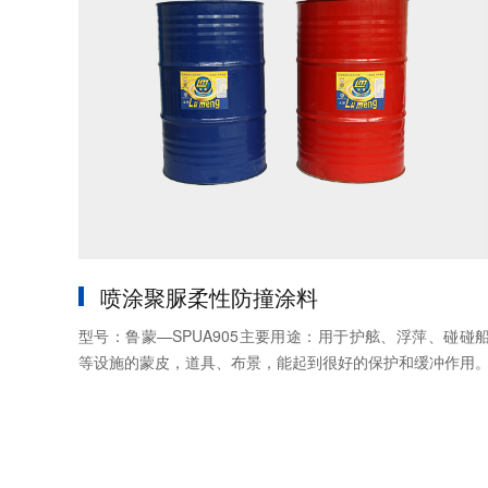
喷涂聚脲柔性防撞涂料
型号：鲁蒙—SPUA905主要用途：用于护舷、浮萍、碰碰
等设施的蒙皮，道具、布景，能起到很好的保护和缓冲作用