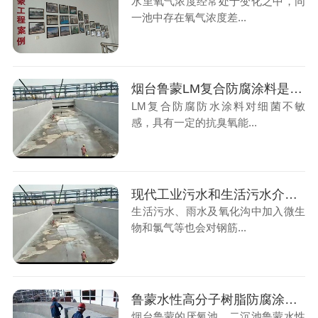
水里氧气浓度经常处于变化之中，同
一池中存在氧气浓度差...
烟台鲁蒙LM复合防腐涂料是污水厂防腐的好帮手
LM复合防腐防水涂料对细菌不敏
感，具有一定的抗臭氧能...
现代工业污水和生活污水介质对混凝土构筑物腐蚀的防护
生活污水、雨水及氧化沟中加入微生
物和氯气等也会对钢筋...
鲁蒙水性高分子树脂防腐涂料防腐防水涂料施工厌氧池、二沉池
烟台鲁蒙的厌氧池、二沉池鲁蒙水性