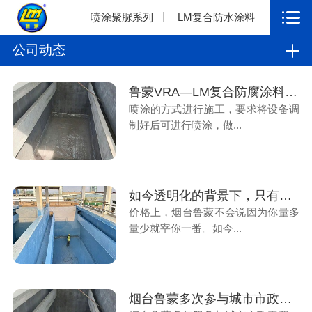
喷涂聚脲系列
LM复合防水涂料
公司动态
鲁蒙VRA—LM复合防腐涂料应用污水厂防腐工程
喷涂的方式进行施工，要求将设备调
制好后可进行喷涂，做...
如今透明化的背景下，只有真材实料才能长远
价格上，烟台鲁蒙不会说因为你量多
量少就宰你一番。如今...
烟台鲁蒙多次参与城市市政工程，解决污水厂防腐工程