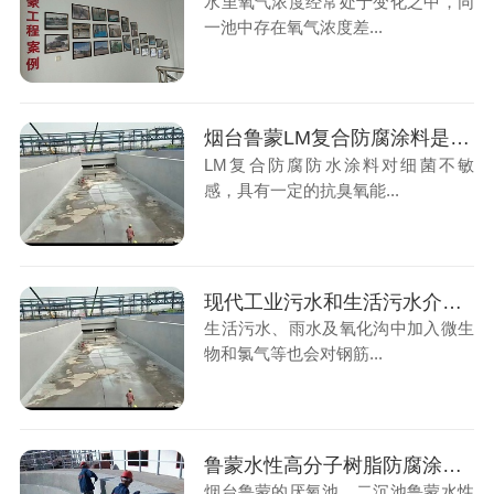
水里氧气浓度经常处于变化之中，同
一池中存在氧气浓度差...
烟台鲁蒙LM复合防腐涂料是污水厂防腐的好帮手
LM复合防腐防水涂料对细菌不敏
感，具有一定的抗臭氧能...
现代工业污水和生活污水介质对混凝土构筑物腐蚀的防护
生活污水、雨水及氧化沟中加入微生
物和氯气等也会对钢筋...
鲁蒙水性高分子树脂防腐涂料防腐防水涂料施工厌氧池、二沉池
烟台鲁蒙的厌氧池、二沉池鲁蒙水性