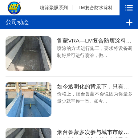
喷涂聚脲系列
LM复合防水涂料
公司动态
鲁蒙VRA—LM复合防腐涂料应用污水厂防腐工程
喷涂的方式进行施工，要求将设备调
制好后可进行喷涂，做...
如今透明化的背景下，只有真材实料才能长远
价格上，烟台鲁蒙不会说因为你量多
量少就宰你一番。如今...
烟台鲁蒙多次参与城市市政工程，解决污水厂防腐工程