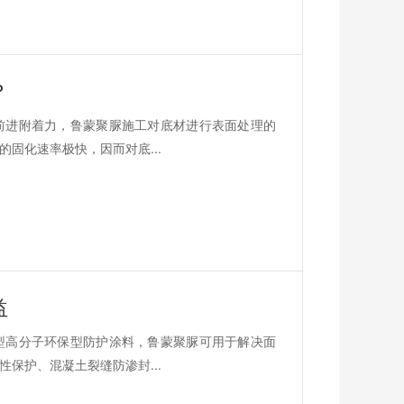
？
前进附着力，鲁蒙聚脲施工对底材进行表面处理的
固化速率极快，因而对底...
益
型高分子环保型防护涂料，鲁蒙聚脲可用于解决面
保护、混凝土裂缝防渗封...