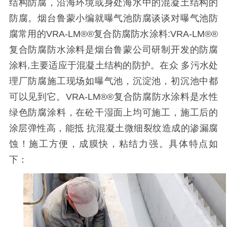
结构防腐，沿海环境或身处海水中的混凝土结构的
防腐。烟台鲁蒙小编就曝气池防腐谈谈对曝气池防
腐常用的
VRA-LM®®
复合防腐防水涂料
:VRA-LM®®
复合防腐防水涂料是烟台鲁蒙公司研制开发的防腐
涂料
,
主要适应于混凝土结构的防护。在众 多污水处
理厂防腐施工现场如曝气池，沉淀池，初沉池中都
可以见到它。
VRA-LM®®
复合防腐防水涂料是水性
绿色防腐涂料，在砼干湿面上均可施工，施工后的
涂层弹性高，能抵 抗混凝土微细裂纹造成的渗漏腐
蚀！施工方便，成膜快，粘结力强。具体特点如
下：