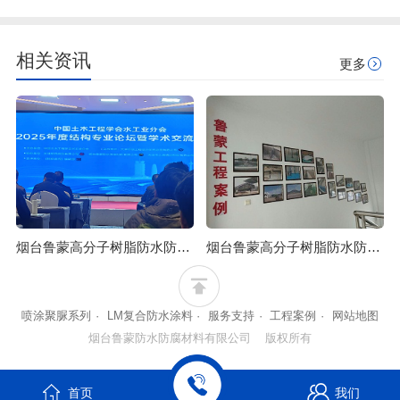
相关资讯
更多
烟台鲁蒙高分子树脂防水防腐涂料可应用于石油化工行业
烟台鲁蒙高分子树脂防水防腐涂料可防止混凝土浒苔附着
喷涂聚脲系列
·
LM复合防水涂料
·
服务支持
·
工程案例
·
网站地图
烟台鲁蒙防水防腐材料有限公司 版权所有
首页
我们