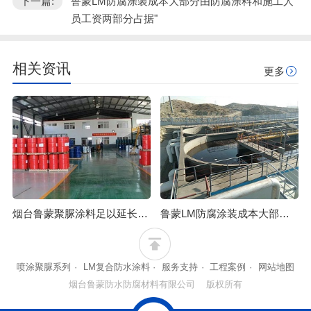
下一篇:
鲁蒙LM防腐涂装成本大部分由防腐涂料和施工人
员工资两部分占据"
相关资讯
更多
烟台鲁蒙聚脲涂料足以延长金属的使用寿命
鲁蒙LM防腐涂装成本大部分由防腐涂料和施工人员工资两部分占据
喷涂聚脲系列
·
LM复合防水涂料
·
服务支持
·
工程案例
·
网站地图
烟台鲁蒙防水防腐材料有限公司 版权所有