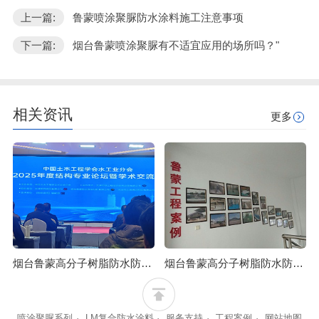
上一篇:
鲁蒙喷涂聚脲防水涂料施工注意事项
下一篇:
烟台鲁蒙喷涂聚脲有不适宜应用的场所吗？"
相关资讯
更多
烟台鲁蒙高分子树脂防水防腐涂料可应用于石油化工行业
烟台鲁蒙高分子树脂防水防腐涂料可防止混凝土浒苔附着
喷涂聚脲系列
·
LM复合防水涂料
·
服务支持
·
工程案例
·
网站地图