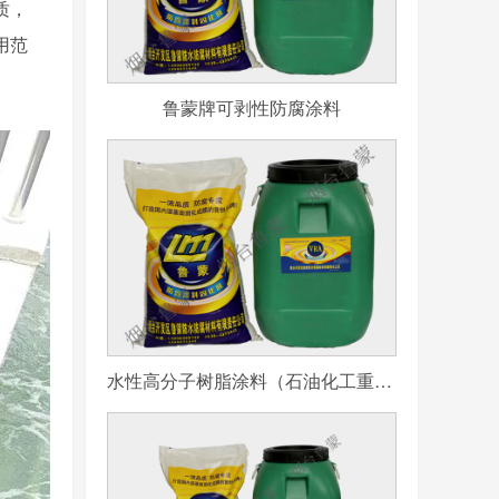
质，
用范
鲁蒙牌可剥性防腐涂料
水性高分子树脂涂料（石油化工重防腐用）