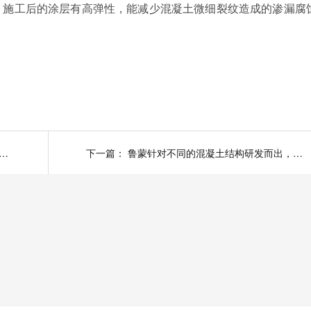
，施工后的涂层有高弹性，能减少混凝土微细裂纹造成的渗漏腐
VRA-LM®防腐防水涂料供应污水处理厂防腐涂料
下一篇：
鲁蒙针对不同的混凝土结构研发而出，适应于腐蚀环境中的混凝土结构防护