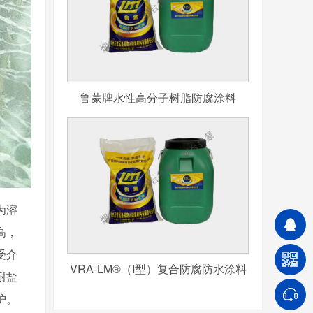
鲁蒙牌水性高分子树脂防腐涂料
为溶
高，
受介
VRA-LM®（I型）复合防腐防水涂料
耐盐
护。