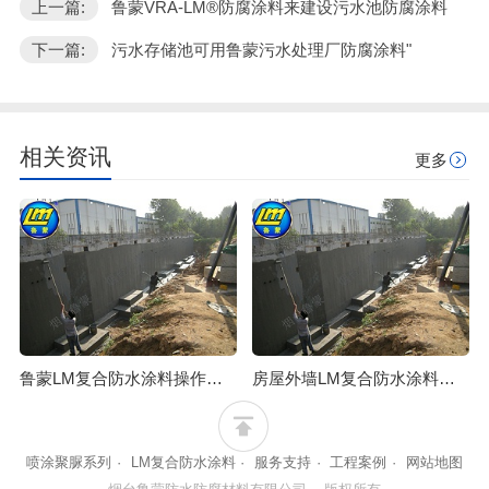
上一篇:
鲁蒙VRA-LM®防腐涂料来建设污水池防腐涂料
下一篇:
污水存储池可用鲁蒙污水处理厂防腐涂料"
相关资讯
更多
鲁蒙LM复合防水涂料操作简单，易行防水效果可靠
房屋外墙LM复合防水涂料修缮施工步骤
喷涂聚脲系列
·
LM复合防水涂料
·
服务支持
·
工程案例
·
网站地图