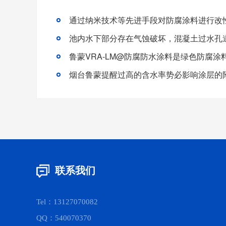
烟台鲁蒙提醒过高的含水率势必影响涂层的
联系我们
Tel：13127070082
QQ：540070370