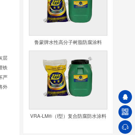
鲁蒙牌水性高分子树脂防腐涂料
灰层
埋铁
坏严
将外
VRA-LM®（I型）复合防腐防水涂料