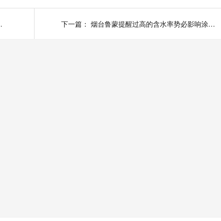
过水孔道冲磨破坏严重
下一篇：
烟台鲁蒙提醒过高的含水率势必影响涂层的附着力