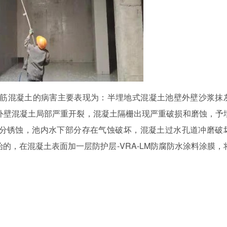
筋混凝土的病害主要表现为：半埋地式混凝土池壁外壁沙浆抹
外壁混凝土局部严重开裂，混凝土隔栅出现严重破损和磨蚀，予
部分锈蚀，池内水下部分存在气蚀破坏，混凝土过水孔道冲磨破
始的，在混凝土表面加一层防护层
-VRA-LM
防腐防水涂料涂膜，