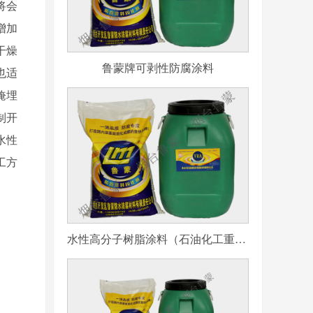
将会
增加
干燥
鲁蒙牌可剥性防腐涂料
也适
掩埋
制开
水性
工方
水性高分子树脂涂料（石油化工重防腐用）