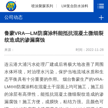
喷涂聚脲系列
LM复合防水涂料
公司动态
鲁蒙VRA—LM防腐涂料能抵抗混凝土微细裂
纹造成的渗漏腐蚀
来源：
时间：2022-11-28
连云港大浦污水处理厂建成后将极大地改善了周围
水体环境，对治理水污染，保护当地流域水质和生
态平衡具有十分重要的作用。 烟台鲁蒙生产的VRA-
LM®®防腐涂料在混凝土干湿面上均可施工，施工后
的涂层有高弹性，能抵抗混凝土微细裂纹造成的渗
漏腐蚀！施工方便，成膜快，粘结力强。且颜色可