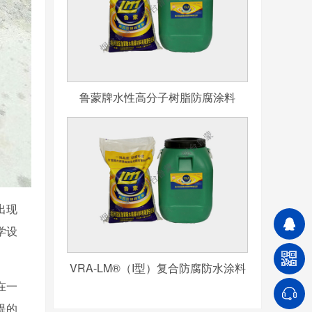
鲁蒙牌水性高分子树脂防腐涂料
出现
学设
VRA-LM®（I型）复合防腐防水涂料
在一
提的