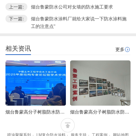
上一篇:
烟台鲁蒙防水公司对女墙的防水施工要求
下一篇:
烟台鲁蒙防水涂料厂就给大家说一下防水涂料施
工的注意点"
相关资讯
更多
烟台鲁蒙高分子树脂防水防腐涂料可应用于石油化工行业
烟台鲁蒙高分子树脂防水防腐涂料可防止混凝土浒苔附着
喷涂聚脲系列
·
LM复合防水涂料
·
服务支持
·
工程案例
·
网站地图