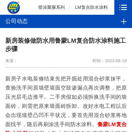
喷涂聚脲系列
LM复合防水涂料
公司动态
新房装修做防水用鲁蒙LM复合防水涂料施工
步骤
来源：
时间：2023-08-19
新房子水电装修结束先把开掘处用混合砂浆抹平，
查验洗手间原墙壁墙面空鼓渗漏点再次调整，把原
压光层毛边推平。二手房假如必须拆换洗手间的墙
面砖，则需把原来墙面砖拆卸、改好水电工程以后
会出现墙壁凸凹不平状况，要首先用混合砂浆将地
面找平，随后再刷涂洗手间防水涂料。
鲁蒙LM复合