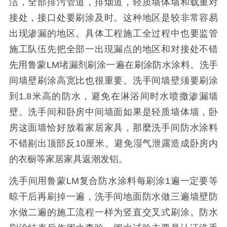
洁，全部排污管道，排烟道，轻质墙体墙和载重对
接处，接口处要刷涂及时。这种地区是较非常容易
出现渗漏的地区。具体工程施工全过程中也要监管
施工队伍先把全部一出現漏点的地区和对接处不错
先用鲁蒙LM堵漏剂刷涂一遍在刷涂防水涂料。洗手
间墙壁刷涂高宽比也很重要。洗手间墙壁须要刷涂
到1.8米高的防水，避免在淋浴间时水喷撒渗漏墙
壁。洗手间和卧房中间墙面如果是轻质墙体墙，卧
房这面墙恰好放着家居家具，那麼洗手间防水涂料
不错剔出顶部反10厘米。避免湿气泄露造成卧房内
的衣橱等家居家具返潮发铝。
洗手间用鲁蒙LM复合防水涂料每刷涂1遍一定要等
晾干后再刷掉一遍，洗手间地面防水做三遍墙壁防
水做二遍的施工流程一样为竖直交叉式刷涂。防水