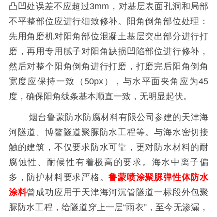
凸凹处误差不应超过
3mm
，对基层表面孔洞和局部
不平整部位应进行细致修补。阳角倒角部位处理：
先用角磨机对阳角部位混凝土基层突出部分进行打
磨，再用专用腻子对阳角缺损凹陷部位进行修补，
然后对整个阳角倒角进行打磨，打磨完后阳角倒角
宽度应保持一致（
50px
），与水平面夹角应为
45
度，确保阳角线条基本顺直一致，无明显起伏。
烟台鲁蒙防水防腐材料有限公司参建的天津海
河隧道、博鳌隧道聚脲防水工程等。与海水密切接
触的建筑，不仅要求防水可靠，更对防水材料的耐
腐蚀性、耐候性有着极高的要求。海水中离子偏
多，防护材料要求严格。
鲁蒙喷涂聚脲弹性体防水
涂料
曾成功应用于天津海河沉管隧道一标段外包聚
脲防水工程，给隧道穿上一层
“雨衣”，至今无渗漏，