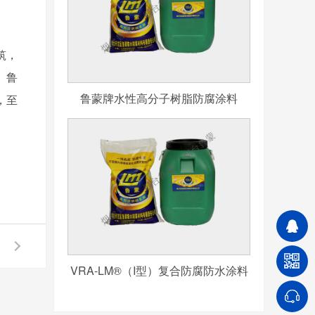
筑，
。鲁
鲁蒙牌水性高分子树脂防腐涂料
，至
VRA-LM®（I型）复合防腐防水涂料