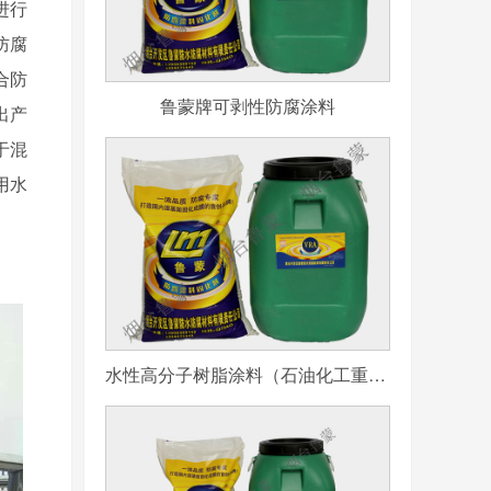
进行
防腐
合防
鲁蒙牌可剥性防腐涂料
出产
于混
用水
水性高分子树脂涂料（石油化工重防腐用）