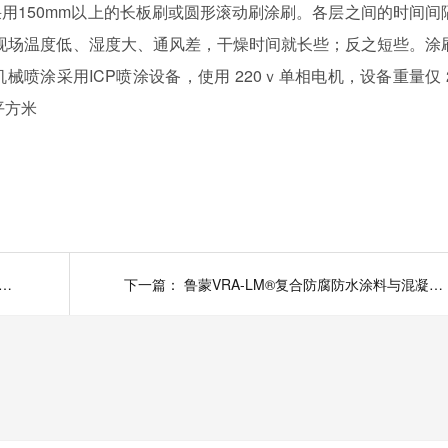
采用
150mm
以上的长板刷或圆形滚动刷涂刷。各层之间的时间间
现场温度低、湿度大、通风差，干燥时间就长些；反之短些。涂
机械喷涂采用
ICP
喷涂设备，使用
220
ｖ单相电机，设备重量仅
平方米
M®混凝土结构防腐防水涂料防混砼结构浸水构筑物防腐减少污染、提高防腐功效
下一篇：
鲁蒙VRA-LM®复合防腐防水涂料与混凝土有较高的粘结强度，使用寿命长