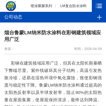
喷涂聚脲系列
LM复合防水涂料
公司动态
烟台鲁蒙LM纳米防水涂料在彩钢建筑领域应
用广泛
来源：
时间：2026-04-09
彩钢在建筑领域应用广泛，但其在太阳长期暴晒
下弊端尽显。紫外线破坏其分子结构，高温引发热
胀冷缩，还易在湿热环境中氧化腐蚀，致使彩钢强
度与稳定性下降。
鲁蒙
LM
纳米防水涂料
通过超高的
太阳热反射率以及半球发射率，阻止
90%
的太阳热
量在屋面集聚，使屋面保持清凉，最终达到降温、