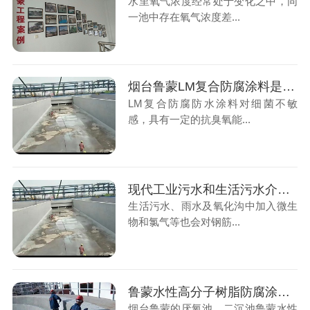
水里氧气浓度经常处于变化之中，同
一池中存在氧气浓度差...
烟台鲁蒙LM复合防腐涂料是污水厂防腐的好帮手
LM复合防腐防水涂料对细菌不敏
感，具有一定的抗臭氧能...
现代工业污水和生活污水介质对混凝土构筑物腐蚀的防护
生活污水、雨水及氧化沟中加入微生
物和氯气等也会对钢筋...
鲁蒙水性高分子树脂防腐涂料防腐防水涂料施工厌氧池、二沉池
烟台鲁蒙的厌氧池、二沉池鲁蒙水性