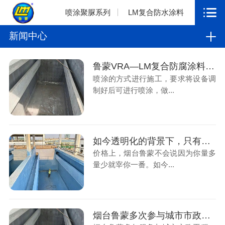
喷涂聚脲系列
LM复合防水涂料
新闻中心
鲁蒙VRA—LM复合防腐涂料应用污水厂防腐工程
喷涂的方式进行施工，要求将设备调
制好后可进行喷涂，做...
如今透明化的背景下，只有真材实料才能长远
价格上，烟台鲁蒙不会说因为你量多
量少就宰你一番。如今...
烟台鲁蒙多次参与城市市政工程，解决污水厂防腐工程