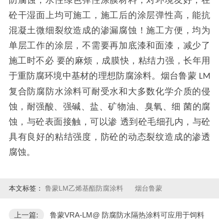
防腐蚀，水性绿色弹性涂膜材料，对环境友好，在
砼干湿面上均可施工，施工后的涂层弹性高，能抗
混凝土微细裂纹造成的渗漏腐蚀！施工方便，均为
单层工作的涂层，不需要再加底漆和面漆，减少了
施工时不必 要的麻烦，成膜快，粘结力强，长年用
于重防腐环境中基材的理想防腐涂料。烟台鲁蒙
LM
复合防腐防水涂料可耐受水和大多数化学介质的侵
蚀，耐强酸、强碱、盐、矿物油、臭氧、细 菌的腐
蚀，与砼表面接触，可以渗 透到砼毛细孔内，与砼
具有良好的粘结强度，防砼的动态裂纹造成的渗透
腐蚀。
本文标签：
鲁蒙LM乙烯基酯防腐涂料
烟台鲁蒙
上一篇:
鲁蒙VRA-LM@ 防腐防水隔热涂料可应用于饲料