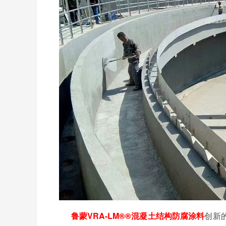
鲁蒙
VRA-LM®®
混凝土结构防腐涂料
创新